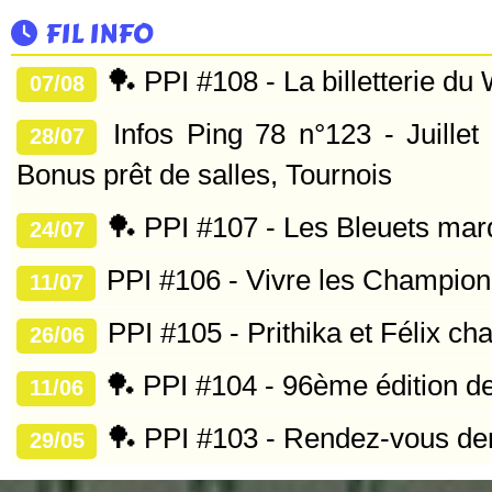
FIL INFO
🏓 PPI #108 - La billetterie d
07/08
Infos Ping 78 n°123 - Juille
28/07
Bonus prêt de salles, Tournois
🏓 PPI #107 - Les Bleuets marq
24/07
PPI #106 - Vivre les Champion
11/07
PPI #105 - Prithika et Félix c
26/06
🏓 PPI #104 - 96ème édition 
11/06
🏓 PPI #103 - Rendez-vous dem
29/05